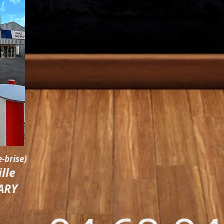
e-brise)
lle
ARY