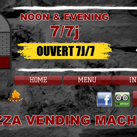
NOON & EVENING
7/7j
11H-14h / 18h-22h
OUVERT 7J/7
HOME
MENU
IN
ZZA VENDING MACH