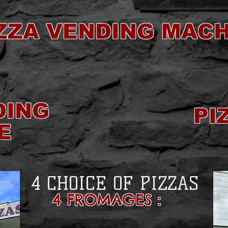
ZZA VENDING MAC
DING
PI
E
4 CHOICE OF PIZZAS
4 FROMAGES :