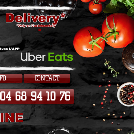
Delivery*
.
*Only on Castelnaudary
Avec L'APP
FO
CONTACT
04 68 94 10 76
INE